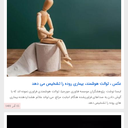
عکس ، توالت هوشمند، بیماری روده را تشخیص می دهد
ایسنا نوشت: پژوهشگران موسسه فناوری جورجیا، توالت هوشمندی فراوری نموده اند که با
گوش دادن به صداهای فراوریشده هنگام اجابت مزاج، می تواند علائم هشداردهنده بیماری
های روده را تشخیص دهد.
15 آذر 1401