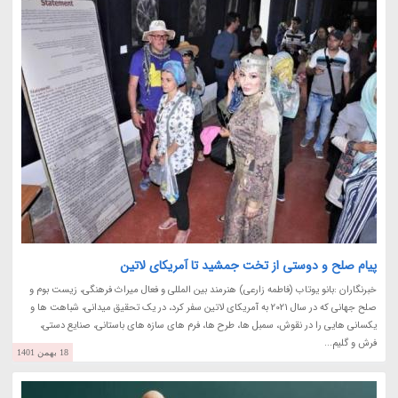
پیام صلح و دوستی از تخت جمشید تا آمریکای لاتین
خبرنگاران :بانو یوتاب (فاطمه زارعی) هنرمند بین المللی و فعال میراث فرهنگی، زیست بوم و
صلح جهانی که در سال 2021 به آمریکای لاتین سفر کرد، در یک تحقیق میدانی، شباهت ها و
یکسانی هایی را در نقوش، سمبل ها، طرح ها، فرم های سازه های باستانی، صنایع دستی،
فرش و گلیم...
18 بهمن 1401