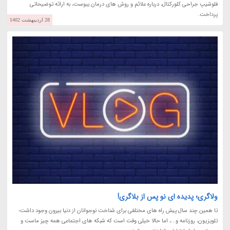
فلوشیپ جراحی کلورکتال، درباره علائم و روش های درمان یبوست، به ارائه توضیحاتی
پرداخت.
28 اردیبهشت 1402
ولاگری؛ پدیده ای نو پس از بلاگری!
تا همین چند سال پیش راه های مختلفی برای شناخت نوجوانان از دنیا بیرون وجود داشت؛
تلویزیون، روزنامه و...، اما حالا خیلی وقت است که شبکه های اجتماعی همه چیز ماست و