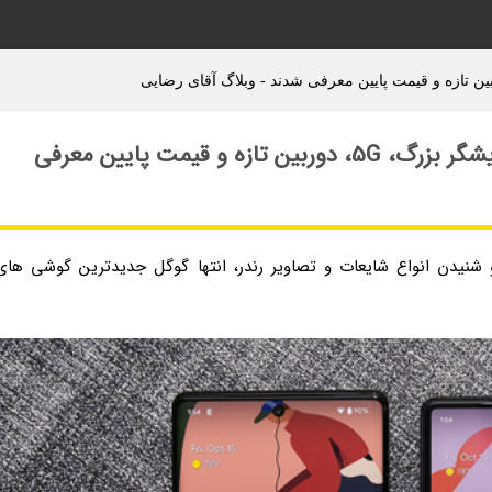
گوشی های گوگل پیکسل 6 و 6 پرو با نمایشگر بزرگ، 5G، دوربین تازه و قیمت پایین معرفی
 شنیدن انواع شایعات و تصاویر رندر، انتها گوگل جدیدترین گوشی های