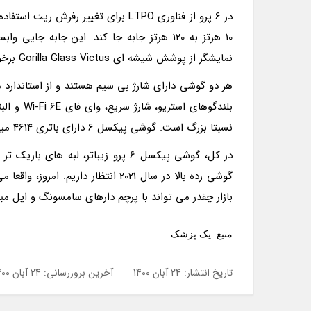
در 6 پرو از فناوری LTPO برای تغییر 
10 هرتز به 120 هرتز جابه جا کند. این جابه
نمایشگر از پوشش شیشه ای Gorilla Glass Victus برخوردار هستند و HDR را پشتیبانی می نمایند.
نسبتا بزرگ است. گوشی پیکسل 6 دارای باتری 4614 میلی آمپری و پیکسل 6 پرو یک باتری 5004 میلی آمپری دارد.
در کل، گوشی پیکسل 6 پرو زیباتر، لب
بازار چقدر می تواند با پرچم دارهای سامسونگ و اپل مبار
منبع: یک پزشک
تاریخ انتشار:
24 آبان 1400
آخرین بروزرسانی:
24 آبان 1400