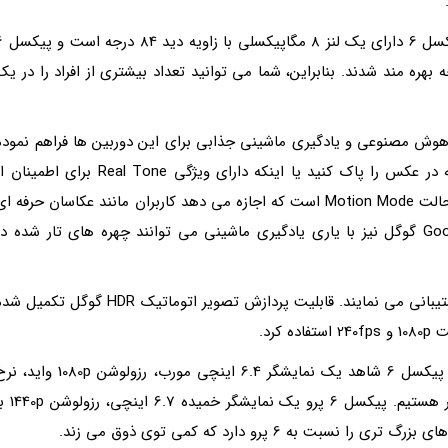
دوربین سلفی این گوشی ها نیز تغییر نموده است و پیک
دوربین سلفی 11.1 مگاپیکلسی با زاویه دید 94 درجه بهره مند شدند. بنابراین، شما می توانید تعداد بیشتری از افراد را در ی
ر هوش مصنوعی و یادگیری ماشینی جذابی برای این دوربین ها فراهم نموده
است. یک ابزار جادویی یاری می نماید تا عناصر اضافه در عکس را پاک کنید یا اینکه دارای ویژگی Real Tone برای اطمین
گرفتن عکس با رنگ های طبیعی هستند. ویژگی بعدی، حالت Motion Mode است که اجازه می دهد کاربران مانند عکاسان حرفه ا
از دوربین گوشی استفاده نمایند. پردازنده Google Tensor گوگل نیز با یاری یادگیری ماشینی می توانند چهره های تار شده د
هر دو گوشی از فیلم برداری 4K با 60 فریم در ثانیه را پشتیبانی می نمایند. قابلیت پردازش تصویر اتوماتیک HDR گوگل تکمیل
رد.
اما نمایشگر این دو گوشی نسبتا بزرگ و اولد است؛ در پیکسل 6 شاهد یک نمایشگر 6.4 اینچی مورب، رزولوشن 1080p و
بازسازی تصویر 90 هرتزی و پیمایش روان تر و سریع تر هستیم. پیکسل 6 پرو یک نمایشگر