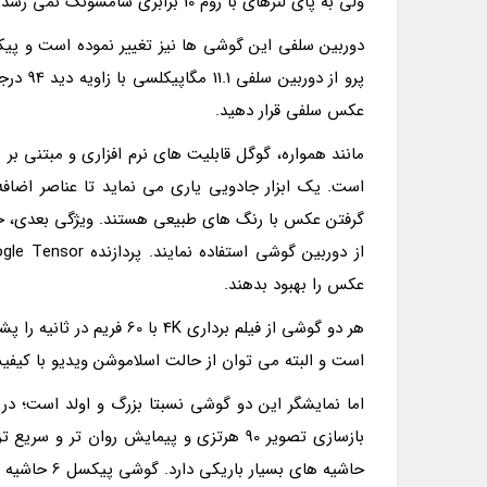
ولی به پای لنزهای با زوم 10 برابری سامسونگ نمی رسد.
پرو از 
عکس سلفی قرار دهید.
مانند همواره، گوگل قابلیت های نرم افزاری و مبتنی ب
عکس را بهبود بدهند.
است و البته می توان از حالت اسلاموشن ویدیو با کیفیت 1080p و 240fps استفاده ک
حاشیه های بسیار باریکی دارد. گوشی پیکسل 6 حاشیه های بزرگ تری را نسبت به 6 پرو دارد که کمی توی ذوق می زند.