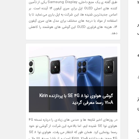
در دسترس هستند و ارسال آن ها از 28
طبق گفته ی یک منبع داخلی، Samsung Display یکی از تأمین
کننده های اصلی OLED اپل برای سری آیفون 14 آینده است. بر
اساس جدیدترین شنیده ها، این شرکت به اپل یاری می نماید تا با
استفاده از مواد با درجه های مختلف برای مدل های سری آیفون
ی پیکسل 6 و 899 دلار
14، هزینه های فراوری OLED این گوشی های هوشمند را کاهش
دهد.
یره
 گردد
گوشی هواوی نوا 8 SE 4G با پردازنده Kirin
 از
710A رسما معرفی گردید
ای
در روزهای اخیر شایعه ها و حدس های زیادی را درباره نسخه 4G
هواوی نوا SE شنیده ایم، اما بالاخره این شرکت از گوشی نو خود
رسما رونمایی کرد. همان طور که انتظار می رفت، هواوی نوا 8 SE
 قاب
4G مجهز به پردازنده Kirin 710A است و از شارژ سریع 66 واتی