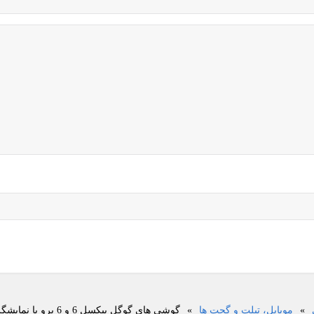
»
موبایل، تبلت و گجت ها
»
گوشی های گوگل پیکسل 6 و 6 پرو با نمایشگر بزرگ، 5G، دوربین تازه و قیمت پایین معرفی شدند