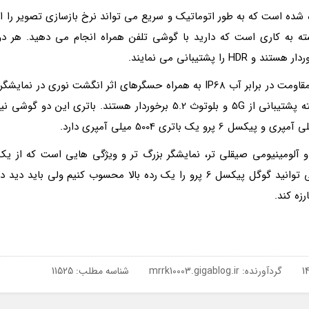
رفرش ریت استفاده شده است که به طور اتوماتیک و سریع می تواند نرخ بازسازی تصویر را از
 جایی وابسته به کاری است که دارید با گوشی تلفن همراه انجام می دهید. هر دو
هر دو گوشی دارای شارژ بی سیم هستند و از استاندارد مقاومت در برابر آب IP68 به همراه حسگرهای اثر انگشت نوری در نمایشگر
بلندگوهای استریو، شارژ سریع، وای فای Wi-Fi 6E و البته پشتیبانی از 5G و بلوتوث 5.2 برخوردار هستند. باتری این دو گوشی ن
ه های باریک تر و آلومینیومی صیقلی تر، نمایشگر بزرگ تر و ویژگی هایی است که از یک
گوشی رده بالا در سال 2021 انتظار داریم. امروز، واقعا می توانید گوگل پیکسل 6 پرو را یک رده بالا محسوب کنیم ولی باید دید د
زه کند.
گردآورنده:
mrrk10003.gigablog.ir
شناسه مطلب: 11525