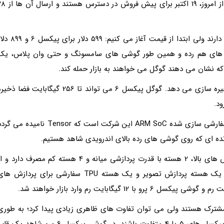
بالای دنیا حضور داشته و تاثیرگذار باشند. هر دو گوشی از امروز، 19 اکتبر برای پیش فروش 
گوشی های پیکسل سری 6 گوگل ویژگی های نو زیادی دارند ولی ابتدا از قیمت آغاز می کنیم: 599 دلار برا
ه با آیفون های هم رده و همین طور گوشی های سامسونگ و حتی وان پلاس، یک
که نشان می دهند گوگل می خواهند به بازار حمله کند.
گوگل روی هر دو گوشی حداقل 128 گیگابایت فضای ذخیره سازی می دهد. گوگل پیکسل 6 می تواند تا 256 گیگابایت فضا ذخ
یک نکته بزرگ دیگر درباره گوشی های گوگل، پردازنده سفارشی سازی شده ARM SoC این شرکت است که Tensor نامیده می
این پردازنده 8 هسته ای است که 2 هسته برای پردازش های بالا، 2 هسته با قدرت پردازشی میانه و 4 هسته کم مصرف دارد و
یک کوپروسسور امنیتی، یک هسته پردازش خصوصی، یک هسته پردازش تصویر و یک هسته TPU سفارشی برای پردازش ه
مشترک هستند ولی می توان تفاوت های ظاهری زیادی پیدا کرد؛ به طوری
که شاید در نظر بسیاری از افراد، واقعا با طراحی گوگل پیکسل های 5 یا 4 متفاوت باشند. در گوشی پیکسل 6 پرو شاهد یک