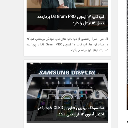
لپ تاپ 17 اینچی LG Gram PRO پردازنده
نسل 13 اینتل را دارد
ال جی اخیرا از بعضی از لپ تاپ های تازه خودش رونمایی کرد که
در میان آن ها، لپ تاپ 17 اینچی LG Gram PRO با پردازنده
نسل 13 اینتل نیز دیده می گردد.
سامسونگ برترین فناوری OLED خود را در
اختیار آیفون 14 قرار نمی دهد