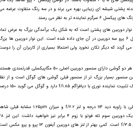
دنه پشتی شیشه ای زیبایی بهره می برند و در سه رنگ متفاوت عرضه می
ن ویژگی گوشی های سری پیکسل 6 گوگل، نوار دوربین های پشتی است که به شکل یک برآمدگی بزرگ به عرض تمام
گوشی است و برای پیکسل 6 دو دوربین و برای پیکسل 6 پرو سه دوربین در آن جای داده شده است. این نوار دوربین ها بزر
 گردد که دیگر تکان نخورد ولی احتمالا بسیاری از کاربران آن را دوست
گوگل از سنسورهای دوربین نوی استفاده نموده است و هر دو گوشی دارای سنسور دوربین اصلی 50 مگاپیکسلی قدرتمندی هست
کسلی فراوری کند. این سنسور بسیار بزرگ تر از سنسور قبلی گوشی های گوگل است و از نظر
فیزیکی نیز بزرگ تر از دوربین نو آیفون 13 پرو است. یک تثبیت نماینده نوری با دیافراگم f/1.85 دارد و گوگل می
در کنار این دوربین، یک دوربین اولتراواید 12 مگاپیکسلی با زاویه دید 114 درجه و لنز f/2.2 و میزان 1.25μm مشابه قبلی 
هستیم. اگر گوگل پیکسل 6 پرو را به دست بگیرید؛ یک دوربین سوم تله فوتو با زوم 4 براب
مگایپکسلی با خروجی تصاویر 12 مگاپیکلسی و دیافراگم f/3.5 است. کمی بهتر از لنز های دوربین آیفون 13 پرو و پرو مکس 