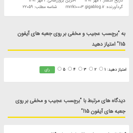
تاریخ انتشار:
1 مهر 1402
آخرین بروزرسانی:
1 مهر 1402
گردآورنده:
mrrk10003.gigablog.ir
شناسه مطلب: 22059
به "برچسب عجیب و مخفی بر روی جعبه های آیفون
15!" امتیاز دهید
امتیاز دهید:
1
2
3
4
5
رای
دیدگاه های مرتبط با "برچسب عجیب و مخفی بر روی
جعبه های آیفون 15!"